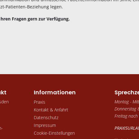
rzt-Patienten-Beziehung legen.
Ihren Fragen gern zur Verfügung.
akt
Informationen
Sprechz
sden
Montag - Mit
Praxis
Donnerstag 8
Kontakt & Anfahrt
Freitag nach
Datenschutz
Impressum
m-
PRAXISURLAU
Cookie-Einstellungen