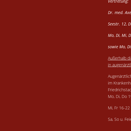
Vertretung:
Dr. med. Axe
Seestr. 12, 
Mo, Di, Mi, 
sowie Mo, Di
Außerhalb di
in augenärztl
Augenärztlic
im Krankenh
Friedrichsta
Mo, Di, Do 
Mi, Fr 16-2
Sa, So u. Fe