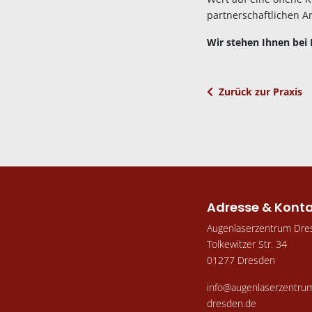
partnerschaftlichen A
Wir stehen Ihnen bei 
Zurück zur Praxis
Adresse & Kont
Augenlaserzentrum Dre
Tolkewitzer Str. 34
01277 Dresden
info@augenlaserzentru
dresden.de